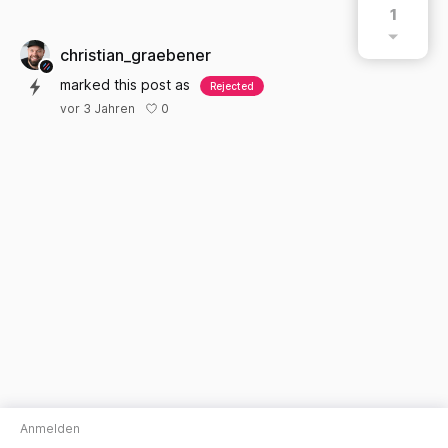
1
christian_graebener
marked this post as
Rejected
0
vor 3 Jahren
Anmelden