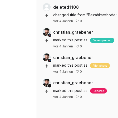
deleted1108
changed title from "Bezahlmethode:
0
vor 4 Jahren
christian_graebener
marked this post as
Developement
0
vor 4 Jahren
christian_graebener
marked this post as
Pilot phase
0
vor 4 Jahren
christian_graebener
marked this post as
Rejected
0
vor 4 Jahren